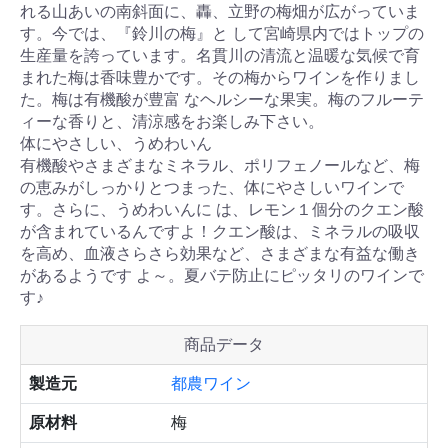
れる山あいの南斜面に、轟、立野の梅畑が広がっていま
す。今では、『鈴川の梅』と して宮崎県内ではトップの
生産量を誇っています。名貫川の清流と温暖な気候で育
まれた梅は香味豊かです。その梅からワインを作りまし
た。梅は有機酸が豊富 なヘルシーな果実。梅のフルーテ
ィーな香りと、清涼感をお楽しみ下さい。
体にやさしい、うめわいん
有機酸やさまざまなミネラル、ポリフェノールなど、梅
の恵みがしっかりとつまった、体にやさしいワインで
す。さらに、うめわいんに は、レモン１個分のクエン酸
が含まれているんですよ！クエン酸は、ミネラルの吸収
を高め、血液さらさら効果など、さまざまな有益な働き
があるようです よ～。夏バテ防止にピッタリのワインで
す♪
商品データ
製造元
都農ワイン
原材料
梅