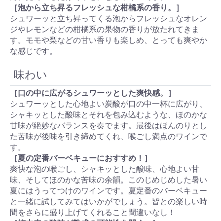
［泡から立ち昇るフレッシュな柑橘系の香り。］
シュワーッと立ち昇ってくる泡からフレッシュなオレン
ジやレモンなどの柑橘系の果物の香りが放たれてきま
す。モモや梨などの甘い香りも楽しめ、とっても爽やか
な感じです。
味わい
［口の中に広がるシュワーッとした爽快感。］
シュワーッとした心地よい炭酸が口の中一杯に広がり、
シャキッとした酸味とそれを包み込むような、ほのかな
甘味が絶妙なバランスを奏でます。最後はほんのりとし
た苦味が後味を引き締めてくれ、喉ごし満点のワインで
す。
［夏の定番バーベキューにおすすめ！］
爽快な泡の喉ごし、シャキッとした酸味、心地よい甘
味、そしてほのかな苦味の余韻。このじめじめした暑い
夏にはうってつけのワインです。夏定番のバーベキュー
と一緒に試してみてはいかがでしょう。皆との楽しい時
間をさらに盛り上げてくれること間違いなし！