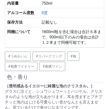
内容量
750ml
アルコール度数
8度
保存方法
記載なし
同梱について
1800ml瓶を含む場合は合計６本ま
で、900ml以下のみの場合は合計
１２本まで同梱可能です。
#うめわいん
#スパークリング
#梅
#都農ワイナリー
#都農ワイン
色・香り
［透明感あるイエローに綺麗な泡のクリスタル。］
グラスに注ぐと、シュワシュワーッとハジケル、クリス
タルのような泡が立ちあがります。耳を澄ますとプチプ
チッと泡のはじける可愛らしい音がなんとも言えませ
ん。見ているだけで幸せになるワインです。