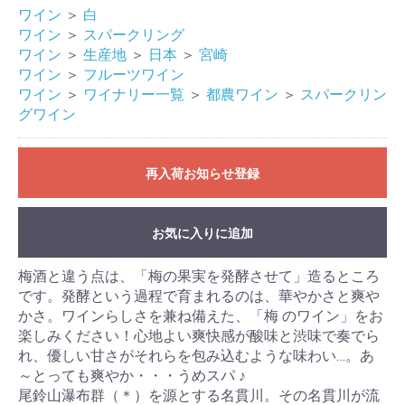
ワイン
＞
白
ワイン
＞
スパークリング
ワイン
＞
生産地
＞
日本
＞
宮崎
ワイン
＞
フルーツワイン
ワイン
＞
ワイナリー一覧
＞
都農ワイン
＞
スパークリン
グワイン
再入荷お知らせ登録
お気に入りに追加
梅酒と違う点は、「梅の果実を発酵させて」造るところ
です。発酵という過程で育まれるのは、華やかさと爽や
かさ。ワインらしさを兼ね備えた、「梅 のワイン」をお
楽しみください！心地よい爽快感が酸味と渋味で奏でら
れ、優しい甘さがそれらを包み込むような味わい…。あ
～とっても爽やか・・・うめスパ ♪
尾鈴山瀑布群（＊）を源とする名貫川。その名貫川が流