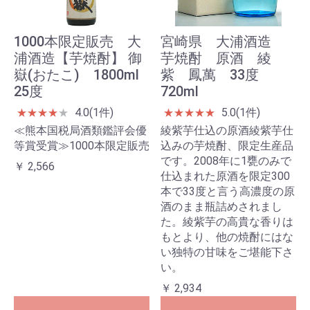
1000本限定販売 大
宮崎県 大浦酒造
浦酒造【芋焼酎】 御
芋焼酎 原酒 綾
嶽(おたこ) 1800ml
紫 鳳萬 33度
25度
720ml
4.0(1件)
5.0(1件)
★
★
★
★
★
★
★
★
★
★
≪熊本国税局酒類鑑評会優
綾紫芋仕込の原酒綾紫芋仕
等賞受賞≫1000本限定販売
込みの芋焼酎、限定生産品
です。2008年に1甕のみで
￥ 2,566
仕込まれた原酒を限定300
本で33度と言う高濃度の原
酒のまま瓶詰めされまし
た。綾紫芋の高貴な香りは
もとより、他の焼酎にはな
い独特の甘味をご堪能下さ
い。
￥ 2,934