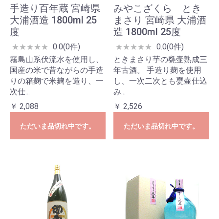
手造り百年蔵 宮崎県
みやこざくら とき
大浦酒造 1800ml 25
まさり 宮崎県 大浦酒
度
造 1800ml 25度
0.0(0件)
0.0(0件)
★
★
★
★
★
★
★
★
★
★
霧島山系伏流水を使用し、
ときまさり芋の甕壷熟成三
国産の米で昔ながらの手造
年古酒。 手造り麹を使用
りの箱麹で米麹を造り、一
し、一次二次とも甕壷仕込
次仕...
み...
￥ 2,088
￥ 2,526
ただいま品切れ中です。
ただいま品切れ中です。