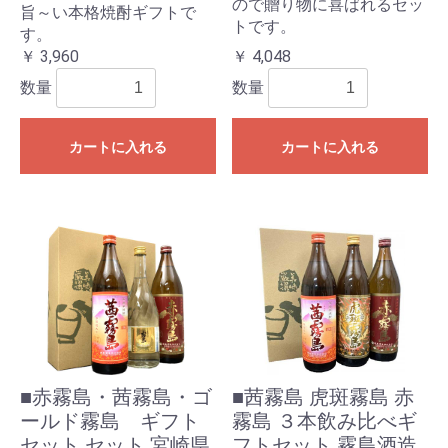
ので贈り物に喜ばれるセッ
旨～い本格焼酎ギフトで
トです。
す。
￥ 3,960
￥ 4,048
数量
数量
カートに入れる
カートに入れる
■赤霧島・茜霧島・ゴ
■茜霧島 虎斑霧島 赤
ールド霧島 ギフト
霧島 ３本飲み比べギ
セット セット 宮崎県
フトセット 霧島酒造