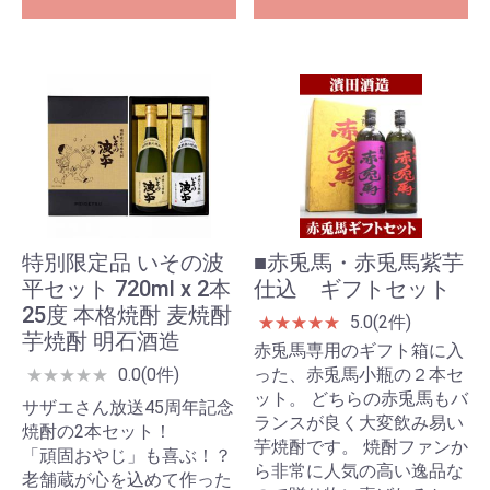
特別限定品 いその波
■赤兎馬・赤兎馬紫芋
平セット 720ml x 2本
仕込 ギフトセット
25度 本格焼酎 麦焼酎
5.0(2件)
★
★
★
★
★
芋焼酎 明石酒造
赤兎馬専用のギフト箱に入
0.0(0件)
った、赤兎馬小瓶の２本セ
★
★
★
★
★
ット。 どちらの赤兎馬もバ
サザエさん放送45周年記念
ランスが良く大変飲み易い
焼酎の2本セット！
芋焼酎です。 焼酎ファンか
「頑固おやじ」も喜ぶ！？
ら非常に人気の高い逸品な
老舗蔵が心を込めて作った