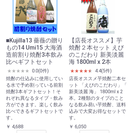
■Kujilla13 薔薇の贈り
【店長オススメ】芋
もの14 Umi15 大海酒
焼酎２本セット えび
造前割り焼酎3本飲み
のこだわり 新美淡麗
比べギフトセット
海 1800ml x 2本
0.0(0件)
4.4(5件)
★
★
★
★
★
★
★
★
★
★
★
焼酎の仕込みに使用してい
店長オススメ芋焼酎二本セ
る水で予め割っている前割
ット 「えびのこだわり」「
焼酎3本ギフトセット！そ
新美淡麗 海」 1800ml x 2
れぞれ異なるタイプ・飲み
本。2種類のタイプのこと
方ができます。楽しく飲み
なる飲み易い芋焼酎、送料
比べできるギフトセットで
込みで大変お得なセットで
す。
す。
￥ 4,688
￥ 6,050