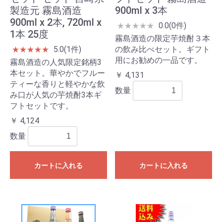
製造元 霧島酒造
900ml x 3本
900ml x 2本, 720ml x
0.0(0件)
★
★
★
★
★
1本 25度
霧島酒造の限定芋焼酎３本
5.0(1件)
の飲み比べセット。ギフト
★
★
★
★
★
用にお勧めの一品です。
霧島酒造の人気限定銘柄3
本セット。華やかでフルー
￥ 4,131
ティーな香りと軽やかな飲
数量
み口が人気の芋焼酎3本ギ
フトセットです。
￥ 4,124
数量
カートに入れる
カートに入れる