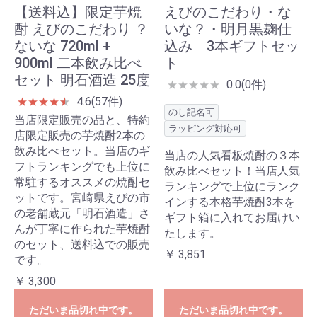
【送料込】限定芋焼
えびのこだわり・な
酎 えびのこだわり ？
いな？・明月黒麹仕
ないな 720ml +
込み 3本ギフトセッ
900ml 二本飲み比べ
ト
セット 明石酒造 25度
0.0(0件)
★
★
★
★
★
4.6(57件)
★
★
★
★
★
★
のし記名可
当店限定販売の品と、特約
ラッピング対応可
店限定販売の芋焼酎2本の
飲み比べセット。当店のギ
当店の人気看板焼酎の３本
フトランキングでも上位に
飲み比べセット！当店人気
常駐するオススメの焼酎セ
ランキングで上位にランク
ットです。宮崎県えびの市
インする本格芋焼酎3本を
の老舗蔵元「明石酒造」さ
ギフト箱に入れてお届けい
んが丁寧に作られた芋焼酎
たします。
のセット、送料込での販売
￥ 3,851
です。
￥ 3,300
ただいま品切れ中です。
ただいま品切れ中です。