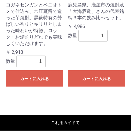
コガネセンガンとベニオト
鹿児島県、鹿屋市の焼酎蔵
メで仕込み、常圧蒸留で造
「大海酒造」さんの代表銘
った芋焼酎。黒麹特有の芳
柄３本の飲み比べセット。
ばしい香りとキリリとしま
￥ 4,986
った味わいが特徴。ロッ
数量
ク・お湯割りどれでも美味
しくいただけます。
￥ 2,918
数量
カートに入れる
カートに入れる
ご利用ガイドて