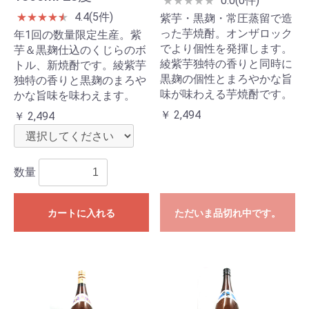
0.0(0件)
★
★
★
★
★
4.4(5件)
★
★
★
★
★
★
紫芋・黒麹・常圧蒸留で造
った芋焼酎。オンザロック
年1回の数量限定生産。紫
でより個性を発揮します。
芋＆黒麹仕込のくじらのボ
綾紫芋独特の香りと同時に
トル、新焼酎です。綾紫芋
黒麹の個性とまろやかな旨
独特の香りと黒麹のまろや
味が味わえる芋焼酎です。
かな旨味を味わえます。
￥ 2,494
￥ 2,494
数量
カートに入れる
ただいま品切れ中です。