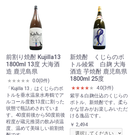
前割り焼酎 Kujilla13
新焼酎 くじらのボ
1800ml 13度 大海酒
トル綾紫 白麹 大海
造 鹿児島県
酒造 芋焼酎 鹿児島県
1800ml 25度
0.0(0件)
★
★
★
★
★
4.0(3件)
★
★
★
★
★
「Kujilla 13」はくじらのボ
トルを垂水温泉水寿鶴でア
紫芋＆白麹仕込のくじらの
ルコール度数13度に割った
ボトル、新焼酎です。柔ら
状態で瓶詰めされていま
かな甘みがお楽しみいただ
す。40度前後から50度前後
ける逸品です。
程度が蔵元推奨の飲み頃温
￥ 2,494
度、温めて美味しい前割焼
酎です。