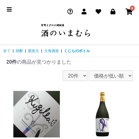
0
全て
|
焼酎
|
製造元
|
大海酒造
|
くじらのボトル
20件
の商品が見つかりました