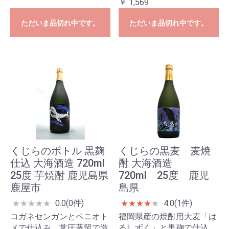
￥ 1,569
ただいま品切れ中です。
ただいま品切れ中です。
くじらのボトル 黒麹
くじらの黒麦 麦焼
仕込 大海酒造 720ml
酎 大海酒造
25度 芋焼酎 鹿児島県
720ml 25度 鹿児
鹿屋市
島県
0.0(0件)
4.0(1件)
★
★
★
★
★
★
★
★
★
★
コガネセンガンとベニオト
福岡県産の焼酎用大麦「は
メで仕込み、常圧蒸留で造
るしずく」と黒麹で仕込