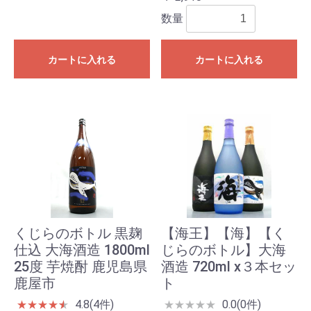
数量
カートに入れる
カートに入れる
くじらのボトル 黒麹
【海王】【海】【く
仕込 大海酒造 1800ml
じらのボトル】大海
25度 芋焼酎 鹿児島県
酒造 720ml x３本セッ
鹿屋市
ト
4.8(4件)
0.0(0件)
★
★
★
★
★
★
★
★
★
★
★