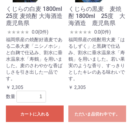
くじらの白麦 1800ml
くじらの黒麦 麦焼
25度 麦焼酎 大海酒造
酎 1800ml 25度 大
鹿児島県
海酒造 鹿児島県
0.0(0件)
0.0(0件)
★
★
★
★
★
★
★
★
★
★
福岡県産の焼酎好適麦であ
福岡県産の焼酎用大麦「は
る二条大麦「ニシノホシ」
るしずく」と黒麹で仕込
と白麹で仕込み、割水に垂
み、割水に垂水温泉水「寿
水温泉水「寿鶴」を用いま
鶴」を用いました。若い果
した。麦のさわやかな香ば
実のような香り、すっきり
しさを引き出した一品で
としたキレのある味わいで
す。
す。
￥ 2,305
￥ 2,305
数量
カートに入れる
ただいま品切れ中です。