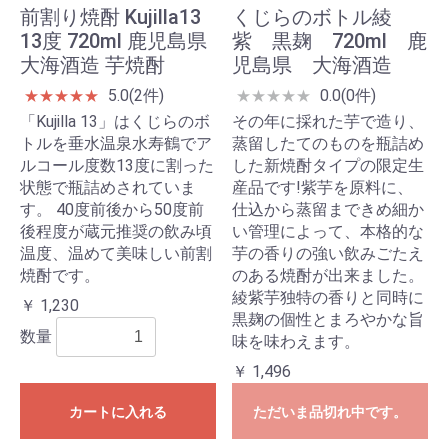
前割り焼酎 Kujilla13
くじらのボトル綾
13度 720ml 鹿児島県
紫 黒麹 720ml 鹿
大海酒造 芋焼酎
児島県 大海酒造
5.0(2件)
0.0(0件)
★
★
★
★
★
★
★
★
★
★
「Kujilla 13」はくじらのボ
その年に採れた芋で造り、
トルを垂水温泉水寿鶴でア
蒸留したてのものを瓶詰め
ルコール度数13度に割った
した新焼酎タイプの限定生
状態で瓶詰めされていま
産品です!紫芋を原料に、
す。 40度前後から50度前
仕込から蒸留まできめ細か
後程度が蔵元推奨の飲み頃
い管理によって、本格的な
温度、温めて美味しい前割
芋の香りの強い飲みごたえ
焼酎です。
のある焼酎が出来ました。
綾紫芋独特の香りと同時に
￥ 1,230
黒麹の個性とまろやかな旨
数量
味を味わえます。
￥ 1,496
カートに入れる
ただいま品切れ中です。