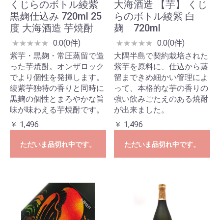
くじらのボトル綾紫
大海酒造 【芋】 くじ
黒麹仕込み 720ml 25
らのボトル綾紫 白
度 大海酒造 芋焼酎
麹 720ml
0.0(0件)
0.0(0件)
★
★
★
★
★
★
★
★
★
★
紫芋・黒麹・常圧蒸留で造
大隅半島で契約栽培された
った芋焼酎。オンザロック
紫芋を原料に、仕込から蒸
でより個性を発揮します。
留まできめ細かい管理によ
綾紫芋独特の香りと同時に
って、本格的な芋の香りの
黒麹の個性とまろやかな旨
強い飲みごたえのある焼酎
味が味わえる芋焼酎です。
が出来ました。
￥ 1,496
￥ 1,496
ただいま品切れ中です。
ただいま品切れ中です。