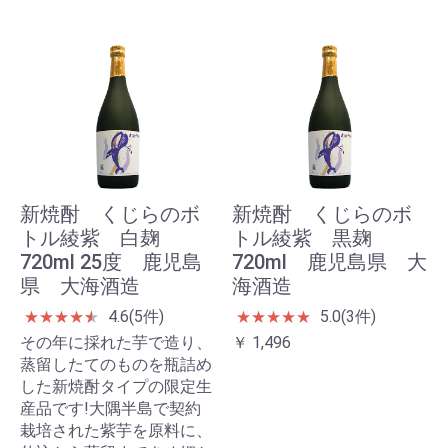
新焼酎 くじらのボ
新焼酎 くじらのボ
トル綾紫 白麹
トル綾紫 黒麹
720ml 25度 鹿児島
720ml 鹿児島県 大
県 大海酒造
海酒造
4.6(5件)
5.0(3件)
★
★
★
★
★
★
★
★
★
★
★
その年に採れた芋で造り、
￥ 1,496
蒸留したてのものを瓶詰め
した新焼酎タイプの限定生
産品です!大隅半島で契約
栽培された紫芋を原料に、