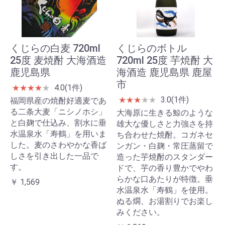
くじらの白麦 720ml
くじらのボトル
25度 麦焼酎 大海酒造
720ml 25度 芋焼酎 大
鹿児島県
海酒造 鹿児島県 鹿屋
市
4.0(1件)
★
★
★
★
★
3.0(1件)
★
★
★
★
★
福岡県産の焼酎好適麦であ
る二条大麦「ニシノホシ」
大海原に生きる鯨のような
と白麹で仕込み、割水に垂
雄大な優しさと力強さを持
水温泉水「寿鶴」を用いま
ち合わせた焼酎。コガネセ
した。麦のさわやかな香ば
ンガン・白麹・常圧蒸留で
しさを引き出した一品で
造った芋焼酎のスタンダー
す。
ドで、芋の香り豊かでやわ
らかな口あたりが特徴。垂
￥ 1,569
水温泉水「寿鶴」を使用。
ぬる燗、お湯割りでお楽し
みください。