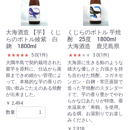
大海酒造 【芋】 くじ
くじらのボトル 芋焼
らのボトル綾紫 白
酎 25度 1800ml
麹 1800ml
大海酒造 鹿児島県
5.0(1件)
3.0(1件)
★
★
★
★
★
★
★
★
★
★
大隅半島で契約栽培された
大海原に生きる鯨のような
紫芋を原料に、仕込から蒸
雄大な優しさと力強さを持
留まできめ細かい管理によ
ち合わせた焼酎。コガネセ
って、本格的な芋の香りの
ンガン・白麹・常圧蒸留で
強い飲みごたえのある焼酎
造った芋焼酎のスタンダー
が出来ました。
ドで、芋の香り豊かでやわ
らかな口あたりが特徴。垂
￥ 2,494
水温泉水「寿鶴」を使用。
数量
ぬる燗、お湯割りでお楽し
みください。
￥ 2,918