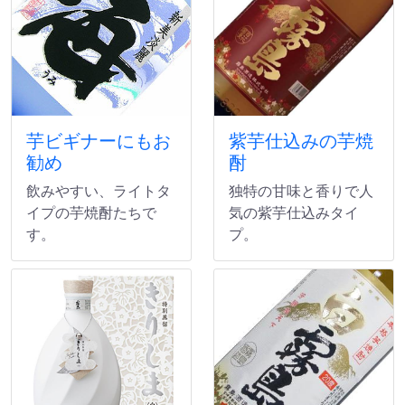
芋ビギナーにもお
紫芋仕込みの芋焼
勧め
酎
飲みやすい、ライトタ
独特の甘味と香りで人
イプの芋焼酎たちで
気の紫芋仕込みタイ
す。
プ。