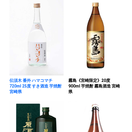
伝須木 番外 ハマコマチ
霧島《宮崎限定》20度
720ml 25度 すき酒造 芋焼酎
900ml 芋焼酎 霧島酒造 宮崎
宮崎県
県