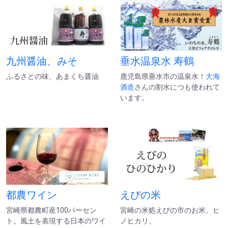
九州醤油、みそ
垂水温泉水 寿鶴
ふるさとの味、あまくち醤油
鹿児島県垂水市の温泉水！
大海
酒造
さんの割水につも使われて
います。
都農ワイン
えびの米
宮崎県都農町産100パーセン
宮崎の米処えびの市のお米、ヒ
ト。風土を表現する日本のワイ
ノヒカリ。