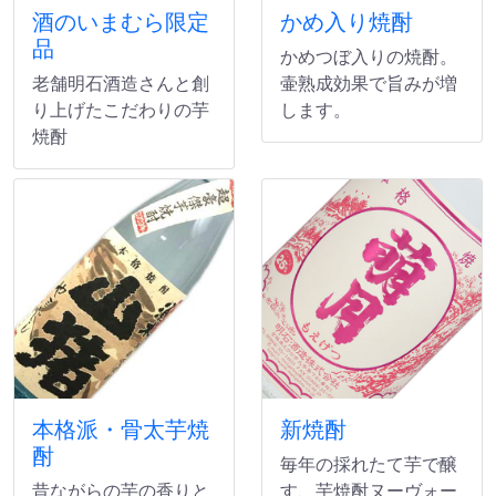
酒のいまむら限定
かめ入り焼酎
品
かめつぼ入りの焼酎。
老舗明石酒造さんと創
壷熟成効果で旨みが増
り上げたこだわりの芋
します。
焼酎
本格派・骨太芋焼
新焼酎
酎
毎年の採れたて芋で醸
昔ながらの芋の香りと
す、芋焼酎ヌーヴォー