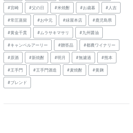
#宮崎
#父の日
#米焼酎
#お歳暮
#人吉
#常圧蒸留
#お中元
#緑屋本店
#鹿児島県
#黄金千貫
#ムラサキマサリ
#九州醤油
#キャンベルアーリー
#贈答品
#都農ワイナリー
#原酒
#新焼酎
#明月
#無濾過
#熊本
#王手門
#王手門酒造
#麦焼酎
#黄麹
#ブレンド