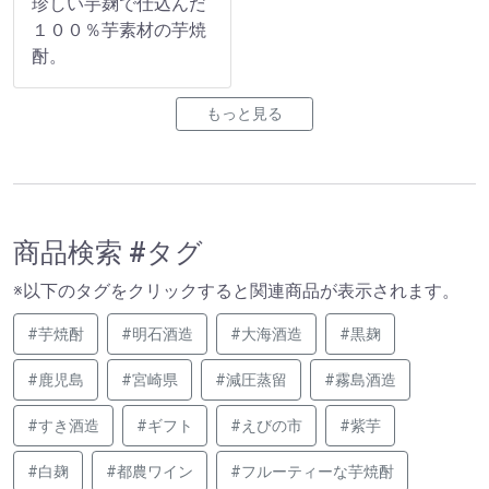
珍しい芋麹で仕込んだ
１００％芋素材の芋焼
酎。
もっと見る
商品検索 #タグ
※以下のタグをクリックすると関連商品が表示されます。
#芋焼酎
#明石酒造
#大海酒造
#黒麹
#鹿児島
#宮崎県
#減圧蒸留
#霧島酒造
#すき酒造
#ギフト
#えびの市
#紫芋
#白麹
#都農ワイン
#フルーティーな芋焼酎