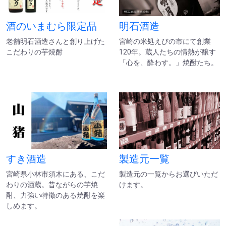
酒のいまむら限定品
明石酒造
老舗明石酒造さんと創り上げた
宮崎の米処えびの市にて創業
こだわりの芋焼酎
120年。蔵人たちの情熱が醸す
「心を、酔わす。」焼酎たち。
すき酒造
製造元一覧
宮崎県小林市須木にある、こだ
製造元の一覧からお選びいただ
わりの酒蔵。昔ながらの芋焼
けます。
酎、力強い特徴のある焼酎を楽
しめます。