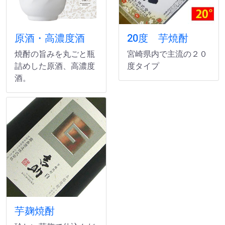
原酒・高濃度酒
20度 芋焼酎
焼酎の旨みを丸ごと瓶
宮崎県内で主流の２０
詰めした原酒、高濃度
度タイプ
酒。
芋麹焼酎