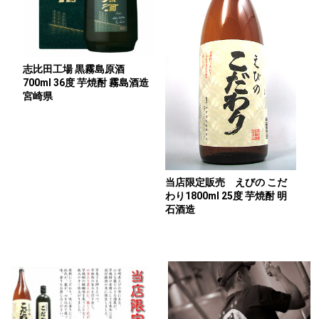
志比田工場 黒霧島原酒
700ml 36度 芋焼酎 霧島酒造
宮崎県
当店限定販売 えびの こだ
わり1800ml 25度 芋焼酎 明
石酒造