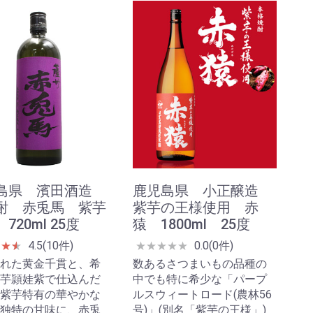
島県 濱田酒造
鹿児島県 小正醸造
酎 赤兎馬 紫芋
紫芋の王様使用 赤
720ml 25度
猿 1800ml 25度
4.5(10件)
0.0(0件)
★
★
★
★
★
★
★
★
★
れた黄金千貫と、希
数あるさつまいもの品種の
芋頴娃紫で仕込んだ
中でも特に希少な「パープ
紫芋特有の華やかな
ルスウィートロード(農林56
独特の甘味に、赤兎
号)」(別名「紫芋の王様」)