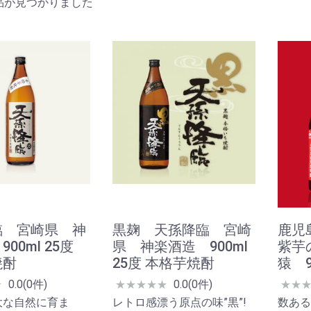
品が見つかりました
臨 宮崎県 神
黒麹 天孫降臨 宮崎
鹿児
00ml 25度
県 神楽酒造 900ml
紫芋
焼酎
25度 本格芋焼酎
猿 9
0.0(0件)
0.0(0件)
★
★
★
★
★
★
★
★
大な自然に育ま
レトロ感漂う原点の味”黒”!
数ある