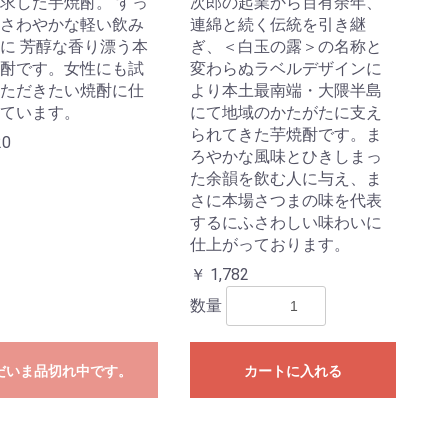
求した芋焼酎。 すっ
次郎の起業から百有余年、
さわやかな軽い飲み
連綿と続く伝統を引き継
に 芳醇な香り漂う本
ぎ、＜白玉の露＞の名称と
酎です。女性にも試
変わらぬラベルデザインに
ただきたい焼酎に仕
より本土最南端・大隈半島
ています。
にて地域のかたがたに支え
られてきた芋焼酎です。ま
20
ろやかな風味とひきしまっ
た余韻を飲む人に与え、ま
さに本場さつまの味を代表
するにふさわしい味わいに
仕上がっております。
￥ 1,782
数量
だいま品切れ中です。
カートに入れる