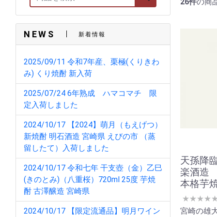
26件
の商
NEWS
新着情報
2025/09/11 令和7年産、栗極(くりきわ
み) くり焼酎 新入荷
2025/07/24 6年熟成 ハマコマチ 限
定入荷しました
2024/10/17 【2024】萌月（もえげつ）
新焼酎 明石酒造 宮崎県 えびの市 （蒸
留したて）入荷しました
天孫降
2024/10/17 令和七年 干支壺（金）乙巳
楽酒造 9
(きのとみ)（八重桜）720ml 25度 芋焼
本格芋
酎 古澤醸造 宮崎県
★
★
★
★
2024/10/17 【限定流通品】明月ワイン
宮崎の雄