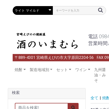
電話
098
営業時間:A
〒889-4301 宮崎県えびの市大字原田2204-56
FAX 09
焼酎
製造地域別
セット
ワイン
九州醤
油・み
そ
検索
全て
|
焼