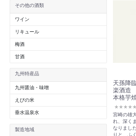
その他の酒類
ワイン
リキュール
梅酒
甘酒
九州特産品
天孫降
九州醤油・味噌
楽酒造 1
本格芋
えびの米
★
★
★
★
垂水温泉水
宮崎の雄
れ、深く
なりました
製造地域
りと、ふ