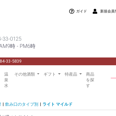
ガイド
新規会員
4-33-0125
M9時 - PM6時
84-33-5839
温
その他酒類
ギフト
特産品
商品
泉
を探
水
す
酎
|
飲み口のタイプ別
|
ライト マイルド