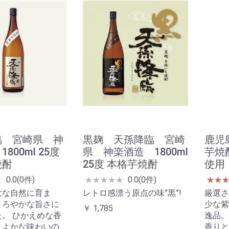
臨 宮崎県 神
黒麹 天孫降臨 宮崎
鹿児
800ml 25度
県 神楽酒造 1800ml
芋焼
焼酎
25度 本格芋焼酎
使用 
0.0(0件)
0.0(0件)
★
★
★
★
★
★
★
★
大な自然に育ま
レトロ感漂う原点の味”黒”!
厳選さ
まろやかな旨さに
少な紫
￥ 1,785
。 ひかえめな香
逸品。
くよかな味わいの
香りと