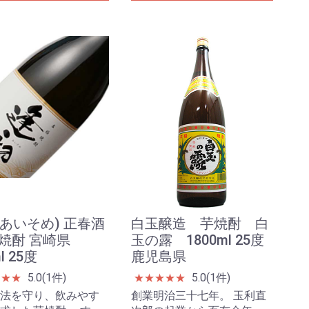
(あいそめ) 正春酒
白玉醸造 芋焼酎 白
芋焼酎 宮崎県
玉の露 1800ml 25度
l 25度
鹿児島県
5.0(1件)
5.0(1件)
★
★
★
★
★
★
★
★
法を守り、飲みやす
創業明治三十七年。 玉利直