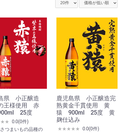
島県 小正醸造
鹿児島県 小正醸造完
の王様使用 赤
熟黄金千貫使用 黄
00ml 25度
猿 900ml 25度 黄
麹仕込み
0.0(0件)
★
★
★
0.0(0件)
★
★
★
★
★
さつまいもの品種の