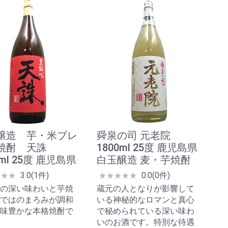
醸造 芋・米ブレ
舜泉の司 元老院
焼酎 天誅
1800ml 25度 鹿児島県
0ml 25度 鹿児島県
白玉醸造 麦・芋焼酎
3.0(1件)
0.0(0件)
★
★
★
★
★
★
★
★
の深い味わいと芋焼
蔵元の人となりが影響して
ではのまろみが調和
いる神秘的なロマンと真心
味豊かな本格焼酎で
で秘められている深い味わ
いのお酒です。特別な待遇