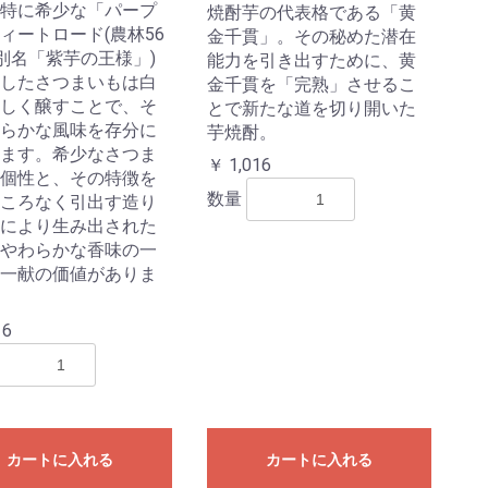
特に希少な「パープ
焼酎芋の代表格である「黄
ィートロード(農林56
金千貫」。その秘めた潜在
(別名「紫芋の王様」)
能力を引き出すために、黄
したさつまいもは白
金千貫を「完熟」させるこ
しく醸すことで、そ
とで新たな道を切り開いた
らかな風味を存分に
芋焼酎。
ます。希少なさつま
￥ 1,016
個性と、その特徴を
数量
ころなく引出す造り
により生み出された
やわらかな香味の一
一献の価値がありま
16
カートに入れる
カートに入れる