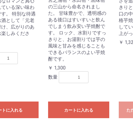
宮之浦岳・永田岳・黒味岳
的なロマンと真心
さを追
の三山から命名されまし
れている深い味わ
きりと
た。 甘味豊かで、透明感の
す。 特別な待遇
口の中
ある後口はすいすいと飲ん
お酒として「元老
格芋焼
でしまう飲み安い芋焼酎で
付け、広がりのあ
してい
す。 ロック、水割りですっ
お楽しみくださ
上がっ
きりと、お湯割りでは芋の
￥ 1,3
風味と甘みを感じることも
できるバランスのよい芋焼
酎です。
￥ 1,300
数量
ートに入れる
カートに入れる
た