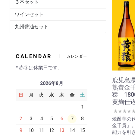
３本セット
ワインセット
九州醤油セット
CALENDAR
カレンダー
* 赤字は休業日です。
鹿児島
2026年8月
熟黄金
猿 18
日
月
火
水
木
金
土
黄麹仕
1
★
★
★
★
2
3
4
5
6
7
8
焼酎芋の
金千貫」
9
10
11
12
13
14
15
能力を引