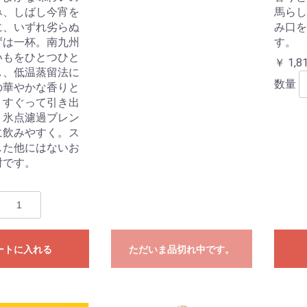
み、しばし今宵を
馬らし
に、いずれ劣らぬ
み口を
ずは一杯。南九州
す。
いもをひとつひと
￥ 1,8
し、低温蒸留法に
数量
の華やかな香りと
りすぐって引き出
。氷点濾過ブレン
に飲みやすく。ス
した他にはないお
酎です。
ートに入れる
ただいま品切れ中です。