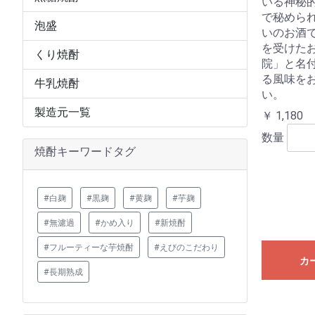
いる神秘
で秘めら
泡盛
いのお酒で
を受けた
くり焼酎
院」と名
る風味を
牛乳焼酎
い。
製造元一覧
￥ 1,180
数量
焼酎キーワードタグ
#白麹
#黒麹
#黄麹
#芋麹
#無濾過
#かめ入り
#新焼酎
#フルーティーな芋焼酎
#えびのこだわり
カ
#長期熟成