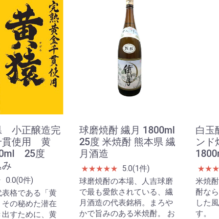
県 小正醸造完
球磨焼酎 繊月 1800ml
白玉
千貫使用 黄
25度 米焼酎 熊本県 繊
ンド
00ml 25度
月酒造
180
込み
5.0(1件)
★
★
★
★
★
★
★
0.0(0件)
★
球磨焼酎の本場、人吉球磨
米焼酎
で最も愛飲されている、繊
酎なら
代表格である「黄
月酒造の代表銘柄。まろや
した風
。その秘めた潜在
かで旨みのある米焼酎。 お
す。
き出すために、黄