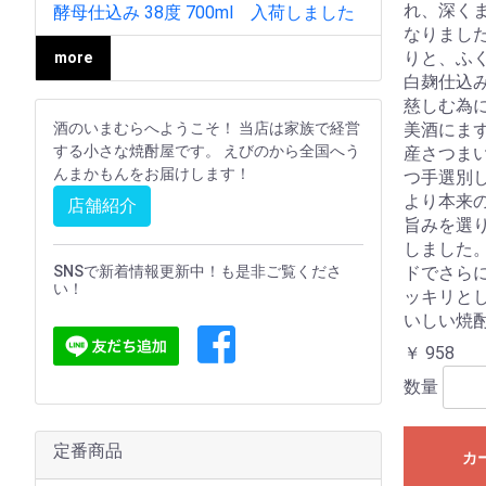
れ、深く
酵母仕込み 38度 700ml 入荷しました
なりました
りと、ふ
more
白麹仕込
慈しむ為
酒のいまむらへようこそ！ 当店は家族で経営
美酒にま
する小さな焼酎屋です。 えびのから全国へう
産さつま
んまかもんをお届けします！
つ手選別
より本来
店舗紹介
旨みを選
しました
SNSで新着情報更新中！も是非ご覧くださ
ドでさら
い！
ッキリと
いしい焼
￥ 958
数量
定番商品
カ