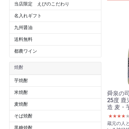
当店限定 えびのこだわり
名入れギフト
九州醤油
送料無料
都農ワイン
焼酎
芋焼酎
米焼酎
舜泉の司 
25度 
麦焼酎
造 麦・
そば焼酎
★
★
★
★
蔵元の人
黒糖焼酎