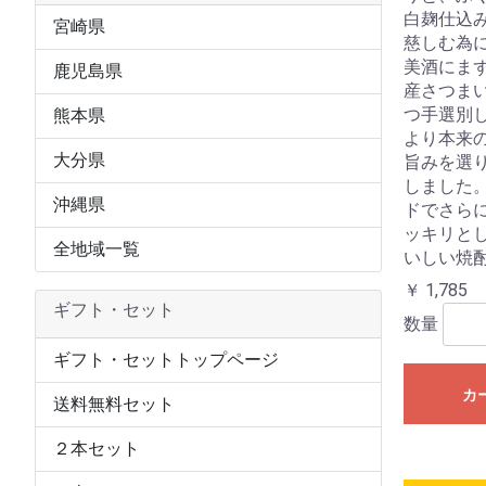
白麹仕込
宮崎県
慈しむ為
美酒にま
鹿児島県
産さつま
つ手選別
熊本県
より本来
大分県
旨みを選
しました
沖縄県
ドでさら
ッキリと
全地域一覧
いしい焼
￥ 1,785
ギフト・セット
数量
ギフト・セットトップページ
カ
送料無料セット
２本セット