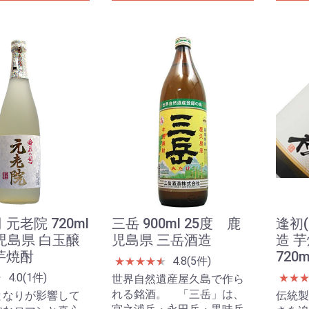
元老院 720ml
三岳 900ml 25度 鹿
逢初
鹿児島県 白玉醸
児島県 三岳酒造
造 
芋焼酎
720m
4.8(5件)
★
★
★
★
★
★
4.0(1件)
★
★
★
世界自然遺産屋久島で作ら
れる銘酒。 「三岳」は、
となりが影響して
伝統製