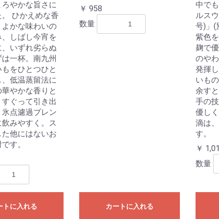
まろやかな旨さに
中でも
￥ 958
。 ひかえめな香
ルスウ
数量
くよかな味わいの
号)」
み、しばし今宵を
紫色を
に、いずれ劣らぬ
麹で優
ずは一杯。南九州
のやわ
いもをひとつひと
発揮し
し、低温蒸留法に
いもの
の華やかな香りと
余すと
りすぐって引き出
手の技
。氷点濾過ブレン
優しく
に飲みやすく。ス
滴は、
した他にはないお
す。
酎です。
￥ 1,0
数量
ートに入れる
カートに入れる