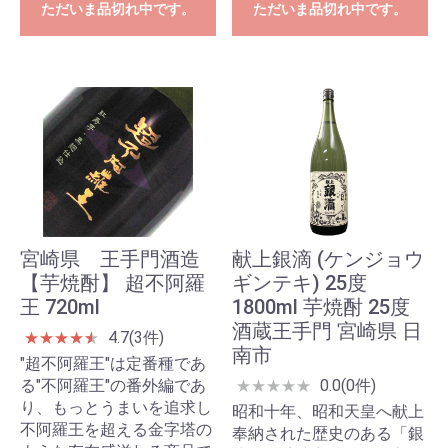
ただいま品切れ中です。
ただいま品切れ中です。
宮崎県 王手門酒造
献上銀滴 (ケンジョウ
【芋焼酎】 超不阿羅
ギンテキ) 25度
王 720ml
1800ml 芋焼酎 25度
酒蔵王手門 宮崎県 日
4.7(3件)
★
★
★
★
★
★
南市
"超不阿羅王"は定番種であ
る"不阿羅王"の番外編であ
0.0(0件)
★
★
★
★
★
り、もっとうまいを追求し
昭和十年、昭和天皇へ献上
不阿羅王を超える金字塔の
奉納された歴史のある「銀