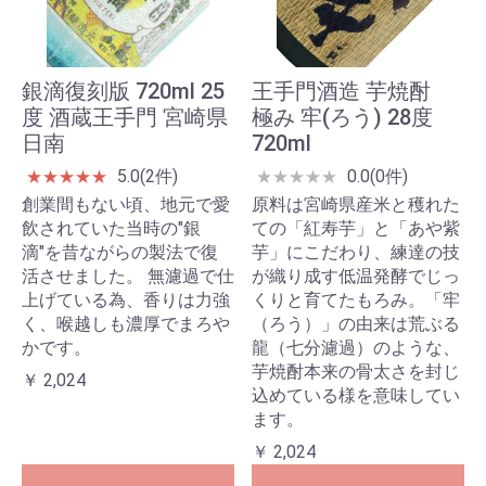
銀滴復刻版 720ml 25
王手門酒造 芋焼酎
度 酒蔵王手門 宮崎県
極み 牢(ろう) 28度
日南
720ml
5.0(2件)
0.0(0件)
★
★
★
★
★
★
★
★
★
★
創業間もない頃、地元で愛
原料は宮崎県産米と穫れた
飲されていた当時の"銀
ての「紅寿芋」と「あや紫
滴"を昔ながらの製法で復
芋」にこだわり、練達の技
活させました。 無濾過で仕
が織り成す低温発酵でじっ
上げている為、香りは力強
くりと育てたもろみ。「牢
く、喉越しも濃厚でまろや
（ろう）」の由来は荒ぶる
かです。
龍（七分濾過）のような、
芋焼酎本来の骨太さを封じ
￥ 2,024
込めている様を意味してい
ます。
￥ 2,024