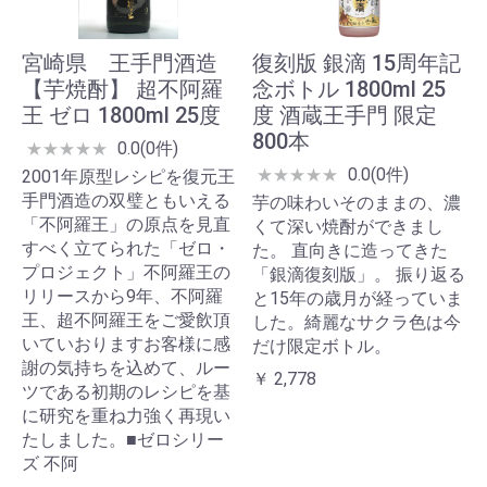
宮崎県 王手門酒造
復刻版 銀滴 15周年記
【芋焼酎】 超不阿羅
念ボトル 1800ml 25
王 ゼロ 1800ml 25度
度 酒蔵王手門 限定
800本
0.0(0件)
★
★
★
★
★
0.0(0件)
★
★
★
★
★
2001年原型レシピを復元王
手門酒造の双璧ともいえる
芋の味わいそのままの、濃
「不阿羅王」の原点を見直
くて深い焼酎ができまし
すべく立てられた「ゼロ・
た。 直向きに造ってきた
プロジェクト」不阿羅王の
「銀滴復刻版」。 振り返る
リリースから9年、不阿羅
と15年の歳月が経っていま
王、超不阿羅王をご愛飲頂
した。綺麗なサクラ色は今
いていおりますお客様に感
だけ限定ボトル。
謝の気持ちを込めて、ルー
￥ 2,778
ツである初期のレシピを基
に研究を重ね力強く再現い
たしました。■ゼロシリー
ズ 不阿