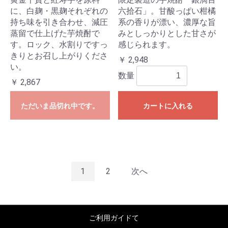
に、白麹・黒麹それぞれの
六拾石」。甘酸っぱい柑橘
持ち味を引き合わせ、減圧
系の香りが漂い、濃厚な旨
蒸留で仕上げた芋焼酎で
みとしっかりとした甘さが
す。ロック、水割りですっ
感じられます。
きりとお召し上がりくださ
￥ 2,948
い。
数量
￥ 2,867
ただいま品切れ中です。
カートに入れる
1
2
次へ
ご利用ガイドて