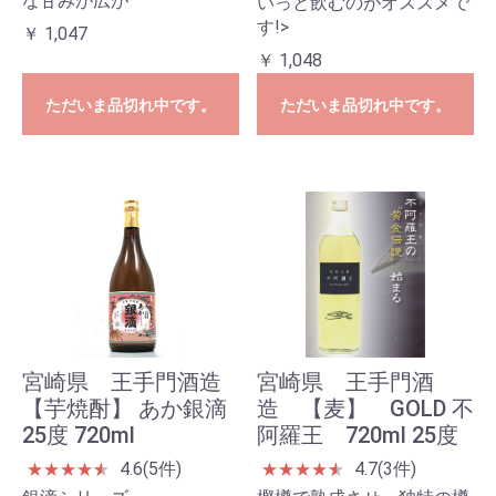
な甘みが広が
いっと飲むのがオススメで
す!>
￥ 1,047
￥ 1,048
ただいま品切れ中です。
ただいま品切れ中です。
宮崎県 王手門酒造
宮崎県 王手門酒
【芋焼酎】 あか銀滴
造 【麦】 GOLD 不
25度 720ml
阿羅王 720ml 25度
4.6(5件)
4.7(3件)
★
★
★
★
★
★
★
★
★
★
★
★