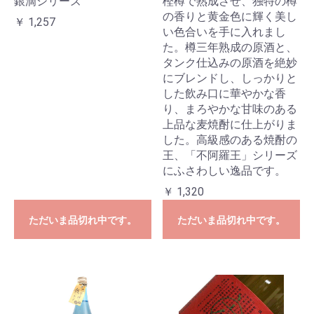
銀滴シリーズ
樫樽で熟成させ、独特の樽
の香りと黄金色に輝く美し
￥ 1,257
い色合いを手に入れまし
た。樽三年熟成の原酒と、
タンク仕込みの原酒を絶妙
にブレンドし、しっかりと
した飲み口に華やかな香
り、まろやかな甘味のある
上品な麦焼酎に仕上がりま
した。高級感のある焼酎の
王、「不阿羅王」シリーズ
にふさわしい逸品です。
￥ 1,320
ただいま品切れ中です。
ただいま品切れ中です。