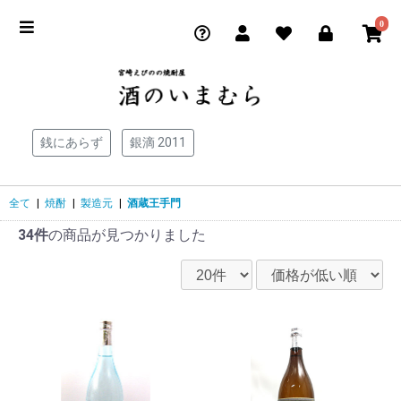
0
銭にあらず
銀滴 2011
全て
|
焼酎
|
製造元
|
酒蔵王手門
34件
の商品が見つかりました