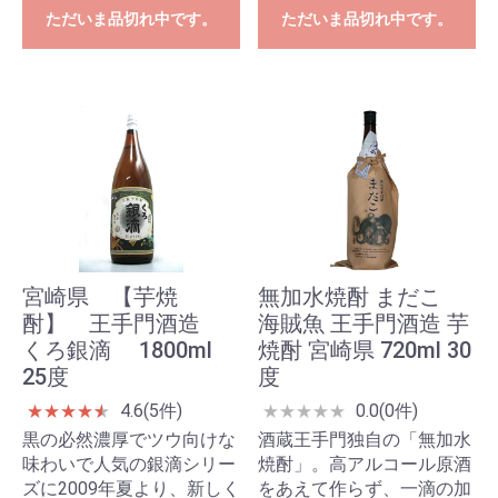
ただいま品切れ中です。
ただいま品切れ中です。
宮崎県 【芋焼
無加水焼酎 まだこ
酎】 王手門酒造
海賊魚 王手門酒造 芋
くろ銀滴 1800ml
焼酎 宮崎県 720ml 30
25度
度
4.6(5件)
0.0(0件)
★
★
★
★
★
★
★
★
★
★
★
黒の必然濃厚でツウ向けな
酒蔵王手門独自の「無加水
味わいで人気の銀滴シリー
焼酎」。高アルコール原酒
ズに2009年夏より、新しく
をあえて作らず、一滴の加