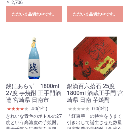
￥ 2,706
ただいま品切れ中です。
ただいま品切れ中です。
銭にあらず 1800ml
銀滴百六拾石 25度
27度 芋焼酎 王手門酒
1800ml 酒蔵王手門 宮
造 宮崎県 日南市
崎県 日南 芋焼酎
4.0(1件)
0.0(0件)
★
★
★
★
★
★
★
★
★
★
きれいな青色のボトルの27
「紅東芋」の特性をうまく
度という高濃度の芋焼酎。
引き出して誕生させた数量
黄金千貫と紅寿芋を原料
限定製造の芋焼酎「銀滴百