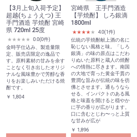
【3月上旬入荷予定】
宮崎県 王手門酒造
超越(ちょうえつ) 王
【芋焼酎】 しろ銀滴
手門酒造 芋焼酎 宮崎
1800ml
県 720ml 25度
4.0(1件)
★
★
★
★
★
0.0(0件)
★
★
★
★
★
伝統の芋焼酎献上酒の名に
恥じない風格と味。「しろ
金時芋仕込み、製造量限
銀滴」の味の原点はこだわ
定、販売店限定の逸品で
りぬいた原料と蔵人の焼酎
す。原料素材の甘みを余す
への情熱に尽きます。南国
ことなく引き出したオリジ
の大地で育った黄金千貫の
ナルな風味豊かで芳醇な香
豊潤な旨みが伝統の味を彷
りをお楽しみいただける焼
佛とさせます。通もうなら
酎です。
せる、インパクトのある風
￥ 1,804
格と味蓋を開けると穏やか
に芋の香りが広がります。
口に含むとじわ〜っと上質
な甘みが広が
￥ 1,896