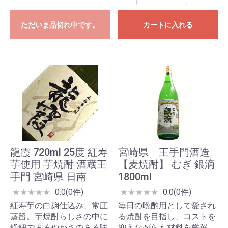
ただいま品切れ中です。
カートに入れる
龍霞 720ml 25度 紅寿
宮崎県 王手門酒造
芋使用 芋焼酎 酒蔵王
【麦焼酎】 むぎ 銀滴
手門 宮崎県 日南
1800ml
0.0(0件)
0.0(0件)
★
★
★
★
★
★
★
★
★
★
紅寿芋の白麹仕込み、常圧
毎日の晩酌用として愛され
蒸留。芋焼酎らしさの中に
る焼酎を目指し、コストを
繊細でまろやかさのある味
抑えながらも材料を厳選