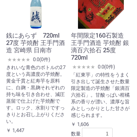
銭にあらず 720ml
年間限定160石製造
27度 芋焼酎 王手門酒
王手門酒造 芋焼酎 銀
造 宮崎県 日南市
滴百六拾石 25度
720ml
0.0(0件)
★
★
★
★
★
0.0(0件)
★
★
★
★
★
きれいな青色のボトルの27
度という高濃度の芋焼酎。
「紅東芋」の特性をうまく
黄金千貫と紅寿芋を原料
引き出して誕生させた数量
に、白麹・黒麹それぞれの
限定製造の芋焼酎「銀滴百
持ち味を引き合わせ、減圧
六拾石」。甘酸っぱい柑橘
蒸留で仕上げた芋焼酎で
系の香りが漂い、濃厚な旨
す。ロック、水割りですっ
みとしっかりとした甘さが
きりとお召し上がりくださ
感じられます。
い。
￥ 1,606
￥ 1,447
数量