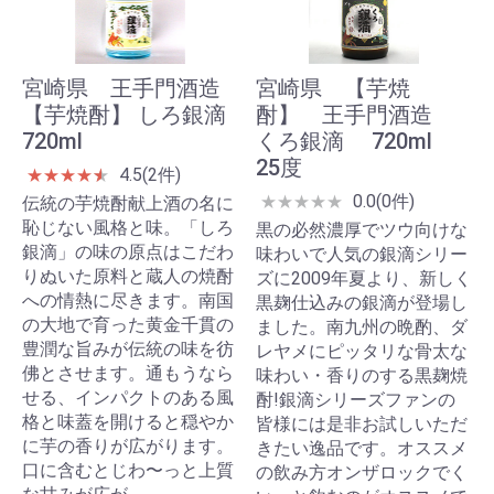
宮崎県 王手門酒造
宮崎県 【芋焼
【芋焼酎】 しろ銀滴
酎】 王手門酒造
720ml
くろ銀滴 720ml
25度
4.5(2件)
★
★
★
★
★
★
0.0(0件)
★
★
★
★
★
伝統の芋焼酎献上酒の名に
恥じない風格と味。「しろ
黒の必然濃厚でツウ向けな
銀滴」の味の原点はこだわ
味わいで人気の銀滴シリー
りぬいた原料と蔵人の焼酎
ズに2009年夏より、新しく
への情熱に尽きます。南国
黒麹仕込みの銀滴が登場し
の大地で育った黄金千貫の
ました。南九州の晩酌、ダ
豊潤な旨みが伝統の味を彷
レヤメにピッタリな骨太な
佛とさせます。通もうなら
味わい・香りのする黒麹焼
せる、インパクトのある風
酎!銀滴シリーズファンの
格と味蓋を開けると穏やか
皆様には是非お試しいただ
に芋の香りが広がります。
きたい逸品です。オススメ
口に含むとじわ〜っと上質
の飲み方オンザロックでく