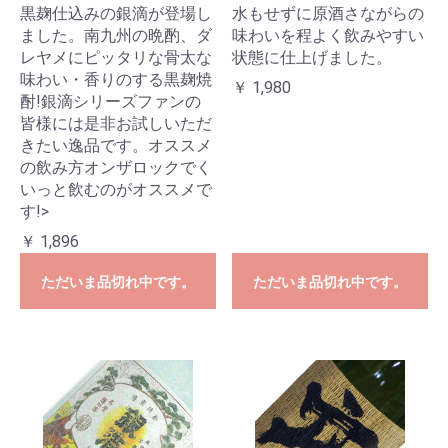
黒麹仕込みの銀滴が登場し
水もせずに原酒さながらの
ました。南九州の晩酌、ダ
味わいを程よく飲みやすい
レヤメにピッタリな骨太な
状態に仕上げました。
味わい・香りのする黒麹焼
￥ 1,980
酎!銀滴シリーズファンの
皆様には是非お試しいただ
きたい逸品です。オススメ
の飲み方オンザロックでく
いっと飲むのがオススメで
す!>
￥ 1,896
ただいま品切れ中です。
ただいま品切れ中です。