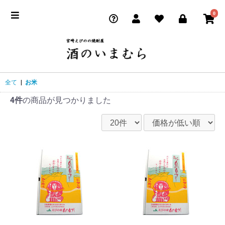
0
全て
|
お米
4件
の商品が見つかりました