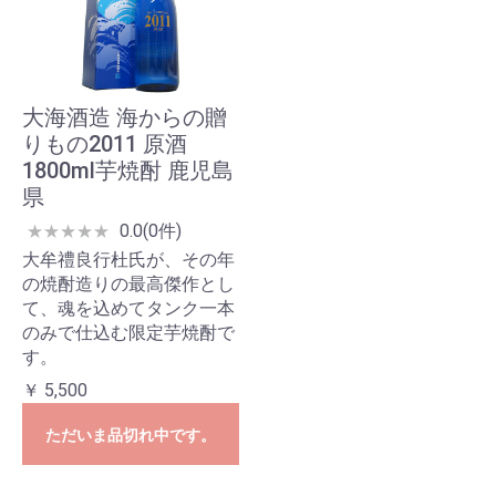
大海酒造 海からの贈
りもの2011 原酒
1800ml芋焼酎 鹿児島
県
0.0(0件)
★
★
★
★
★
大牟禮良行杜氏が、その年
の焼酎造りの最高傑作とし
て、魂を込めてタンク一本
のみで仕込む限定芋焼酎で
す。
￥ 5,500
ただいま品切れ中です。