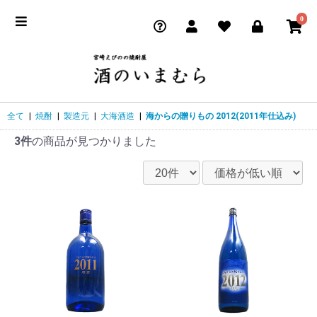
0
全て
|
焼酎
|
製造元
|
大海酒造
|
海からの贈りもの 2012(2011年仕込み)
3件
の商品が見つかりました