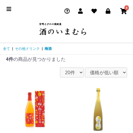
0
全て
|
その他ドリンク
|
梅酒
4件
の商品が見つかりました