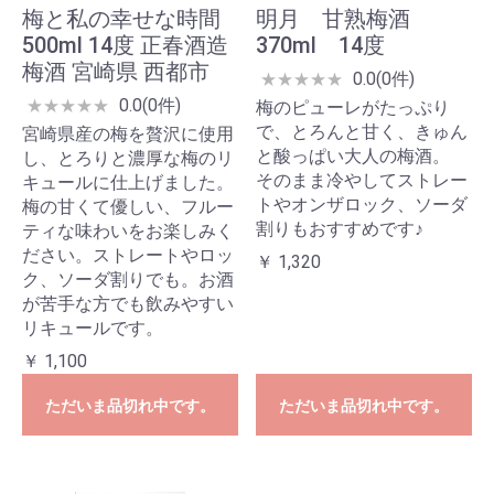
梅と私の幸せな時間
明月 甘熟梅酒
500ml 14度 正春酒造
370ml 14度
梅酒 宮崎県 西都市
0.0(0件)
★
★
★
★
★
0.0(0件)
★
★
★
★
★
梅のピューレがたっぷり
で、とろんと甘く、きゅん
宮崎県産の梅を贅沢に使用
と酸っぱい大人の梅酒。
し、とろりと濃厚な梅のリ
そのまま冷やしてストレー
キュールに仕上げました。
トやオンザロック、ソーダ
梅の甘くて優しい、フルー
割りもおすすめです♪
ティな味わいをお楽しみく
ださい。ストレートやロッ
￥ 1,320
ク、ソーダ割りでも。お酒
が苦手な方でも飲みやすい
リキュールです。
￥ 1,100
ただいま品切れ中です。
ただいま品切れ中です。