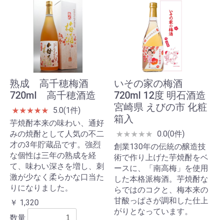
熟成 高千穂梅酒
いその家の梅酒
720ml 高千穂酒造
720ml 12度 明石酒造
宮崎県 えびの市 化粧
5.0(1件)
★
★
★
★
★
箱入
芋焼酎本来の味わい、通好
みの焼酎として人気の不二
0.0(0件)
★
★
★
★
★
才の3年貯蔵品です。強烈
創業130年の伝統の醸造技
な個性は三年の熟成を経
術で作り上げた芋焼酎をベ
て、味わい深さを増し、刺
ースに、「南高梅」を使用
激が少なく柔らかな口当た
した本格派梅酒。芋焼酎な
りになりました。
らではのコクと、梅本来の
甘酸っぱさが調和した仕上
￥ 1,320
がりとなっています。
数量