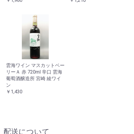
￥1,980
￥1,210
雲海ワイン マスカットベー
リーＡ 赤 720ml 辛口 雲海
葡萄酒醸造所 宮崎 綾ワイ
ン
￥1,430
配送について