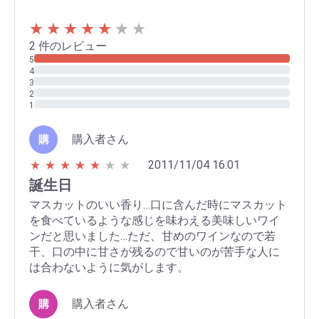
★
★
★
★
★
★
★
2 件のレビュー
購入者さん
購
2011/11/04 16:01
★
★
★
★
★
★
★
誕生日
マスカットのいい香り…口に含んだ時にマスカット
を食べているような感じを味わえる美味しいワイ
ンだと思いました…ただ、甘めのワインなので若
干、口の中に甘さが残るので甘いのが苦手な人に
は合わないように気がします。
購入者さん
購