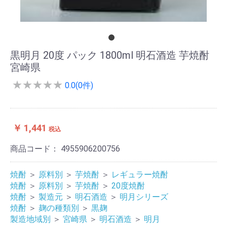
黒明月 20度 パック 1800ml 明石酒造 芋焼酎
宮崎県
★
★
★
★
★
0.0(0件)
￥ 1,441
税込
商品コード：
4955906200756
焼酎
＞
原料別
＞
芋焼酎
＞
レギュラー焼酎
焼酎
＞
原料別
＞
芋焼酎
＞
20度焼酎
焼酎
＞
製造元
＞
明石酒造
＞
明月シリーズ
焼酎
＞
麹の種類別
＞
黒麹
製造地域別
＞
宮崎県
＞
明石酒造
＞
明月