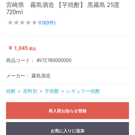
宮崎県 霧島酒造 【芋焼酎】 黒霧島 25度
720ml
★
★
★
★
★
0.0(0件)
￥ 1,045
税込
商品コード：
4972780000000
メーカー： 霧島酒造
焼酎
＞
原料別
＞
芋焼酎
＞
レギュラー焼酎
再入荷お知らせ登録
お気に入りに追加