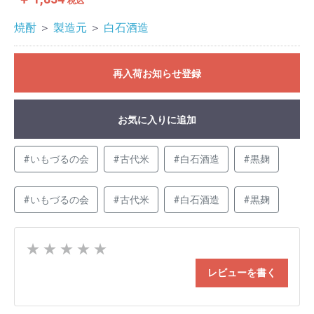
税込
焼酎
＞
製造元
＞
白石酒造
再入荷お知らせ登録
お気に入りに追加
#いもづるの会
#古代米
#白石酒造
#黒麹
#いもづるの会
#古代米
#白石酒造
#黒麹
★
★
★
★
★
レビューを書く