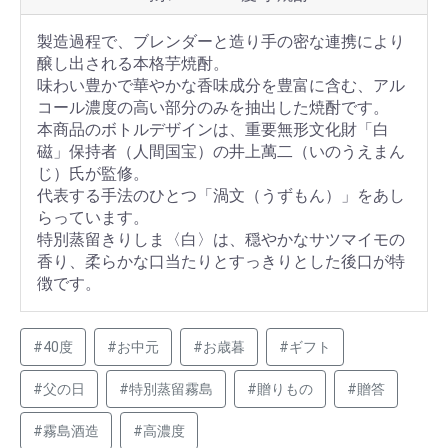
製造過程で、ブレンダーと造り手の密な連携により
醸し出される本格芋焼酎。
味わい豊かで華やかな香味成分を豊富に含む、アル
コール濃度の高い部分のみを抽出した焼酎です。
本商品のボトルデザインは、重要無形文化財「白
磁」保持者（人間国宝）の井上萬二（いのうえまん
じ）氏が監修。
代表する手法のひとつ「渦文（うずもん）」をあし
らっています。
特別蒸留きりしま〈白〉は、穏やかなサツマイモの
香り、柔らかな口当たりとすっきりとした後口が特
徴です。
#40度
#お中元
#お歳暮
#ギフト
#父の日
#特別蒸留霧島
#贈りもの
#贈答
#霧島酒造
#高濃度