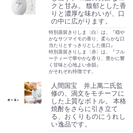
クと甘み。 馥郁とした香
りと濃厚な味わいが、口
の中に広がります。
特別蒸留きりしま〈白〉は、『穏や
かなサツマイモの香り、柔らかな口
当たりとすっきりとした後口』
特別蒸留きりしま〈赤〉は、『フル
ーティーで華やかな香り、豊かに響
く甘味と心地よい余韻』
がそれぞれ特徴です。
人間国宝 井上萬二氏監
修の、渦文をモチーフに
した上質なボトル。 本格
焼酎をさらに引き立て
る、おくりものにうれし
い逸品です。