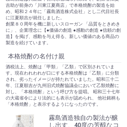
吉助が前身の「川東江夏商店」で本格焼酎の製造を始
め、昭和２４年に「霧島酒造株式会社」とし二代目社長
に江夏順吉が就任しました。
創業８０周年を機に新しいスローガン 「品質をときめき
に」、企業理念に【●価値の創造 ●感動の創造 ●信頼の創
造】を掲げ、感動を与え得る、新しい価値のある商品の
製造を続けています。
本格焼酎の名付け親
酒税法上、焼酎は「甲類」「乙類」で区別されていま
す。現在われわれが口にする本格焼酎は「乙類」に分類
され、劣ったイメージが持たれていました。昭和三十二
年、江夏順吉が九州旧式焼酎協議会において乙類焼酎に
対し、「本格焼酎」という呼び方を提唱。 昭和三十七年
の大蔵省令により法的にも表示が認められ、 他社銘柄も
「本格焼酎」と表示するようになったのです。
霧島酒造独自の製法が醸
し出す、40度の芳醇なコ