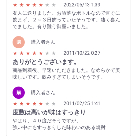
2022/05/13 1:39
★
★
★
★
★
★
★
友人に送りました。お洒落なボトルなので直ぐに
飲まず、２～３日飾っていたそうです。凄く喜ん
でました。有り難う御座いました。
購入者さん
購
2011/10/22 0:27
★
★
★
★
★
★
★
ありがとうございます。
商品到着後、早速いただきました。なめらかで美
味しいです。飲みすぎてしまいそうです。
購入者さん
購
2011/02/25 1:41
★
★
★
★
★
★
★
度数は高いが味はすっきり
やはり、４０度だそうですが、
強い中にもすっきりした味わいのある焼酎