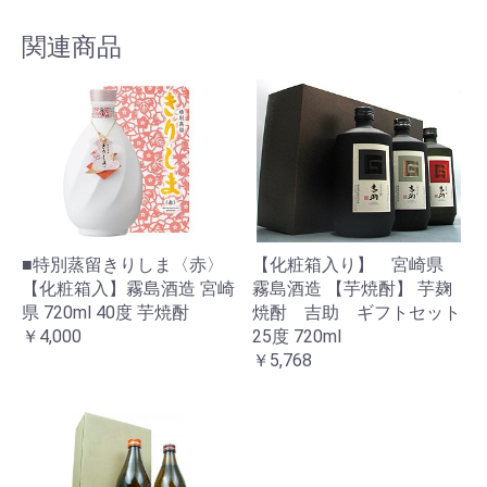
関連商品
■特別蒸留きりしま〈赤〉
【化粧箱入り】 宮崎県
【化粧箱入】霧島酒造 宮崎
霧島酒造 【芋焼酎】 芋麹
県 720ml 40度 芋焼酎
焼酎 吉助 ギフトセット
￥4,000
25度 720ml
￥5,768