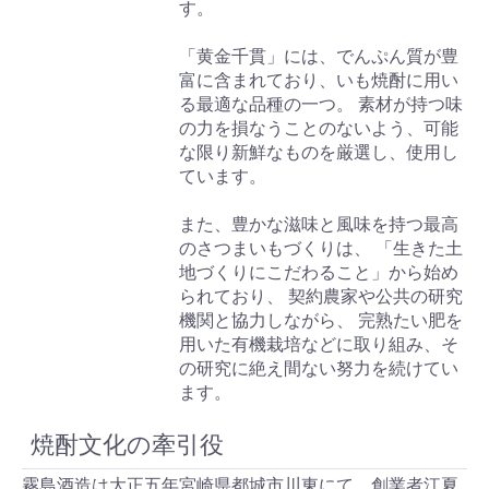
す。
「黄金千貫」には、でんぷん質が豊
富に含まれており、いも焼酎に用い
る最適な品種の一つ。 素材が持つ味
の力を損なうことのないよう、可能
な限り新鮮なものを厳選し、使用し
ています。
また、豊かな滋味と風味を持つ最高
のさつまいもづくりは、 「生きた土
地づくりにこだわること」から始め
られており、 契約農家や公共の研究
機関と協力しながら、 完熟たい肥を
用いた有機栽培などに取り組み、そ
の研究に絶え間ない努力を続けてい
ます。
焼酎文化の牽引役
霧島酒造は大正五年宮崎県都城市川東にて、創業者江夏