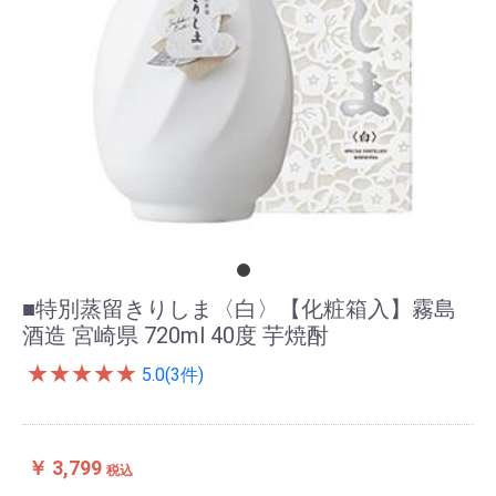
■特別蒸留きりしま〈白〉【化粧箱入】霧島
酒造 宮崎県 720ml 40度 芋焼酎
★
★
★
★
★
5.0(3件)
￥ 3,799
税込