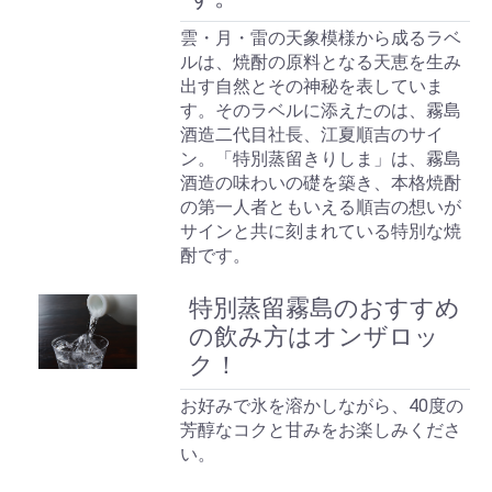
雲・月・雷の天象模様から成るラベ
ルは、焼酎の原料となる天恵を生み
出す自然とその神秘を表していま
す。そのラベルに添えたのは、霧島
酒造二代目社長、江夏順吉のサイ
ン。「特別蒸留きりしま」は、霧島
酒造の味わいの礎を築き、本格焼酎
の第一人者ともいえる順吉の想いが
サインと共に刻まれている特別な焼
酎です。
特別蒸留霧島のおすすめ
の飲み方はオンザロッ
ク！
お好みで氷を溶かしながら、40度の
芳醇なコクと甘みをお楽しみくださ
い。