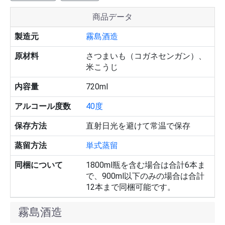
商品データ
製造元
霧島酒造
原材料
さつまいも（コガネセンガン）、
米こうじ
内容量
720ml
アルコール度数
40度
保存方法
直射日光を避けて常温で保存
蒸留方法
単式蒸留
同梱について
1800ml瓶を含む場合は合計6本ま
で、900ml以下のみの場合は合計
12本まで同梱可能です。
霧島酒造