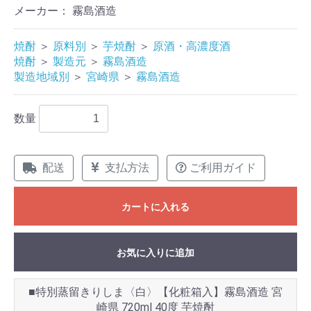
メーカー： 霧島酒造
焼酎
＞
原料別
＞
芋焼酎
＞
原酒・高濃度酒
焼酎
＞
製造元
＞
霧島酒造
製造地域別
＞
宮崎県
＞
霧島酒造
数量
配送
支払方法
ご利用ガイド
カートに入れる
お気に入りに追加
■特別蒸留きりしま〈白〉【化粧箱入】霧島酒造 宮
崎県 720ml 40度 芋焼酎