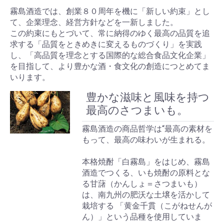
霧島酒造では、創業８０周年を機に「新しい約束」とし
て、企業理念、経営方針などを一新しました。
この約束にもとづいて、常に納得のゆく最高の品質を追
求する「品質をときめきに変えるものづくり」を実践
し、「高品質を理念とする国際的な総合食品文化企業」
を目指して、より豊かな酒・食文化の創造につとめてま
いります。
豊かな滋味と風味を持つ
最高のさつまいも。
霧島酒造の商品哲学は“最高の素材を
もって、最高の味わいが生まれる。
本格焼酎「白霧島」をはじめ、霧島
酒造でつくる、いも焼酎の原料とな
る甘藷（かんしょ＝さつまいも）
は、南九州の肥沃な土壌を活かして
栽培する 「黄金千貫（こがねせんが
ん）」という品種を使用していま