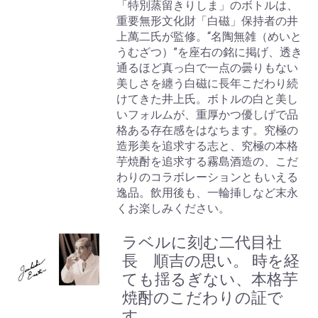
「特別蒸留きりしま」のボトルは、
重要無形文化財「白磁」保持者の井
上萬二氏が監修。“名陶無雑（めいと
うむざつ）”を座右の銘に掲げ、透き
通るほど真っ白で一点の曇りもない
美しさを纏う白磁に長年こだわり続
けてきた井上氏。ボトルの白と美し
いフォルムが、重厚かつ優しげで品
格ある存在感をはなちます。究極の
造形美を追求する志と、究極の本格
芋焼酎を追求する霧島酒造の、こだ
わりのコラボレーションともいえる
逸品。飲用後も、一輪挿しなど末永
くお楽しみください。
ラベルに刻む二代目社
長 順吉の思い。 時を経
ても揺るぎない、本格芋
焼酎のこだわりの証で
す。