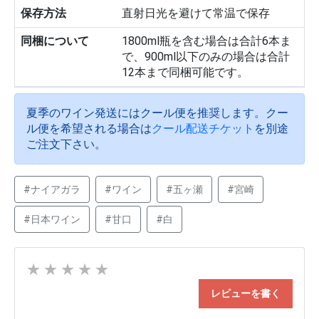
保存方法
直射日光を避けて常温で保存
同梱について
1800ml瓶を含む場合は合計6本ま
で、900ml以下のみの場合は合計
12本まで同梱可能です。
夏季のワイン発送にはクール便を推奨します。クー
ル便を希望される場合は
クール配送チケット
を別途
ご注文下さい。
#ナイアガラ
#ワイン
#五ヶ瀬
#宮崎
#日本ワイン
#甘口
#白
★
★
★
★
★
レビューを書く