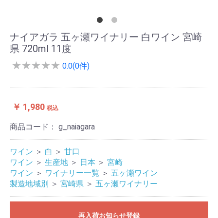
ナイアガラ 五ヶ瀬ワイナリー 白ワイン 宮崎
県 720ml 11度
★
★
★
★
★
0.0(0件)
￥ 1,980
税込
商品コード：
g_naiagara
ワイン
＞
白
＞
甘口
ワイン
＞
生産地
＞
日本
＞
宮崎
ワイン
＞
ワイナリー一覧
＞
五ヶ瀬ワイン
製造地域別
＞
宮崎県
＞
五ヶ瀬ワイナリー
再入荷お知らせ登録