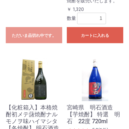
焼酎を販売いたします。
￥ 1,320
数量
ただいま品切れ中です。
カートに入れる
【化粧箱入】本格焼
宮崎県 明石酒造
酎初メテ藷焼酎ナル
【芋焼酎】 特選 明
モノヲ味ハイマシタ
石 22度 720ml
【冬焼酎】 明石酒造