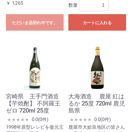
￥ 1,265
数量
ただいま品切れ中です。
カートに入れる
宮崎県 王手門酒造
大海酒造 鹿屋 紅は
【芋焼酎】 不阿羅王
るか 25度 720ml 鹿児
ゼロ 720ml 25度
島県
0.0(0件)
0.0(0件)
★
★
★
★
★
★
★
★
★
★
1998年原型レシピを復元王
鹿屋市大姶良地区の皆さん