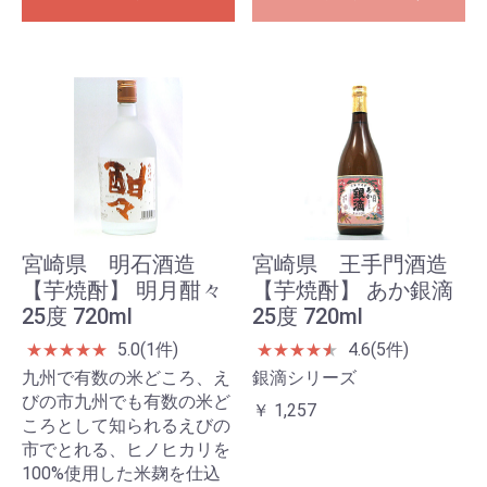
宮崎県 明石酒造
宮崎県 王手門酒造
【芋焼酎】 明月酣々
【芋焼酎】 あか銀滴
25度 720ml
25度 720ml
5.0(1件)
4.6(5件)
★
★
★
★
★
★
★
★
★
★
★
九州で有数の米どころ、え
銀滴シリーズ
びの市九州でも有数の米ど
￥ 1,257
ころとして知られるえびの
市でとれる、ヒノヒカリを
100%使用した米麹を仕込