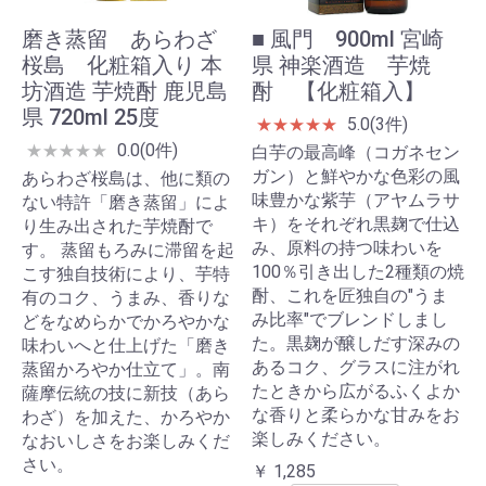
磨き蒸留 あらわざ
■ 風門 900ml 宮崎
桜島 化粧箱入り 本
県 神楽酒造 芋焼
坊酒造 芋焼酎 鹿児島
酎 【化粧箱入】
県 720ml 25度
5.0(3件)
★
★
★
★
★
0.0(0件)
★
★
★
★
★
白芋の最高峰（コガネセン
ガン）と鮮やかな色彩の風
あらわざ桜島は、他に類の
味豊かな紫芋（アヤムラサ
ない特許「磨き蒸留」によ
キ）をそれぞれ黒麹で仕込
り生み出された芋焼酎で
み、原料の持つ味わいを
す。 蒸留もろみに滞留を起
100％引き出した2種類の焼
こす独自技術により、芋特
酎、これを匠独自の"うま
有のコク、うまみ、香りな
み比率"でブレンドしまし
どをなめらかでかろやかな
た。黒麹が醸しだす深みの
味わいへと仕上げた「磨き
あるコク、グラスに注がれ
蒸留かろやか仕立て」。南
たときから広がるふくよか
薩摩伝統の技に新技（あら
な香りと柔らかな甘みをお
わざ）を加えた、かろやか
楽しみください。
なおいしさをお楽しみくだ
さい。
￥ 1,285