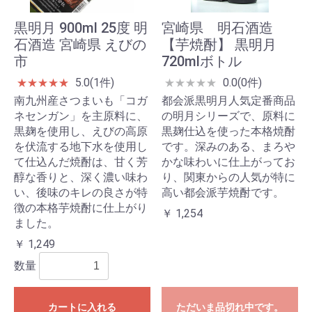
黒明月 900ml 25度 明
宮崎県 明石酒造
石酒造 宮崎県 えびの
【芋焼酎】 黒明月
市
720mlボトル
5.0(1件)
0.0(0件)
★
★
★
★
★
★
★
★
★
★
南九州産さつまいも「コガ
都会派黒明月人気定番商品
ネセンガン」を主原料に、
の明月シリーズで、原料に
黒麹を使用し、えびの高原
黒麹仕込を使った本格焼酎
を伏流する地下水を使用し
です。深みのある、まろや
て仕込んだ焼酎は、甘く芳
かな味わいに仕上がってお
醇な香りと、深く濃い味わ
り、関東からの人気が特に
い、後味のキレの良さが特
高い都会派芋焼酎です。
徴の本格芋焼酎に仕上がり
￥ 1,254
ました。
￥ 1,249
数量
カートに入れる
ただいま品切れ中です。