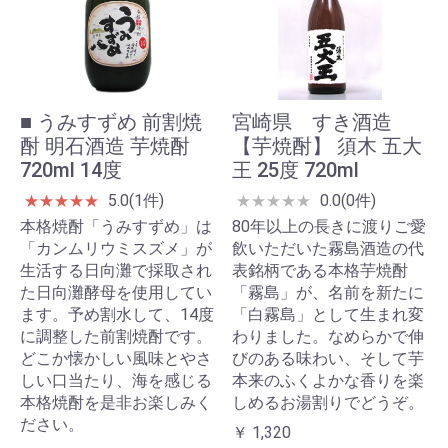
■ うみすずめ 前割焼
宮崎県 すき酒造
酎 明石酒造 芋焼酎
【芋焼酎】 須木 五大
720ml 14度
王 25度 720ml
5.0(1件)
0.0(0件)
★
★
★
★
★
★
★
★
★
★
本格焼酎「うみすずめ」は
80年以上の長きに渡りご愛
「カンムリウミスズメ」が
飲いただいた霧島酒造の代
生活する日向灘で採取され
表銘柄である本格芋焼酎
た日向灘酵母を使用してい
「霧島」が、名前を新たに
ます。予め割水して、14度
「白霧島」として生まれ変
に調整した前割焼酎です。
わりました。なめらかで伸
どこか懐かしい風味とやさ
びのある味わい、そして芋
しい口当たり、海を感じる
本来のふくよかな香りを楽
本格焼酎を是非お楽しみく
しめるお湯割りでどうぞ。
ださい。
￥ 1,320