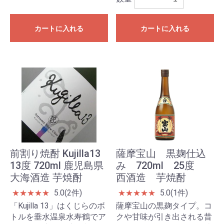
カートに入れる
カートに入れる
前割り焼酎 Kujilla13
薩摩宝山 黒麹仕込
13度 720ml 鹿児島県
み 720ml 25度
大海酒造 芋焼酎
西酒造 芋焼酎
5.0(2件)
5.0(1件)
★
★
★
★
★
★
★
★
★
★
「Kujilla 13」はくじらのボ
薩摩宝山の黒麹タイプ。コ
トルを垂水温泉水寿鶴でア
クや甘味が引き出される昔