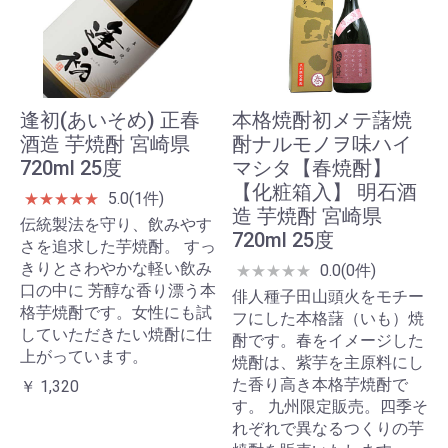
逢初(あいそめ) 正春
本格焼酎初メテ藷焼
酒造 芋焼酎 宮崎県
酎ナルモノヲ味ハイ
720ml 25度
マシタ【春焼酎】
【化粧箱入】 明石酒
5.0(1件)
★
★
★
★
★
造 芋焼酎 宮崎県
伝統製法を守り、飲みやす
720ml 25度
さを追求した芋焼酎。 すっ
きりとさわやかな軽い飲み
0.0(0件)
★
★
★
★
★
口の中に 芳醇な香り漂う本
俳人種子田山頭火をモチー
格芋焼酎です。女性にも試
フにした本格藷（いも）焼
していただきたい焼酎に仕
酎です。春をイメージした
上がっています。
焼酎は、紫芋を主原料にし
た香り高き本格芋焼酎で
￥ 1,320
す。 九州限定販売。四季そ
れぞれで異なるつくりの芋