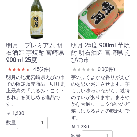
明月 プレミアム 明
明月 25度 900ml 芋焼
石酒造 芋焼酎 宮崎県
酎 明石酒造 宮崎県 え
900ml 25度
びの市
4.5(2件)
0.0(0件)
★
★
★
★
★
★
★
★
★
★
★
明月の地元宮崎県えびの市
芋のふくよかな香りがえび
での限定販売商品、明月史
のを思い起こさせます。芋
上最高の「まるみ・こく・
らしい味わいながら、独特
きれ」を楽しめる逸品で
のキレがあります。まろや
す。
かな舌触り、コク深いのど
越しはふるさとの味わいで
￥ 1,230
す。
数量
￥ 1,230
数量