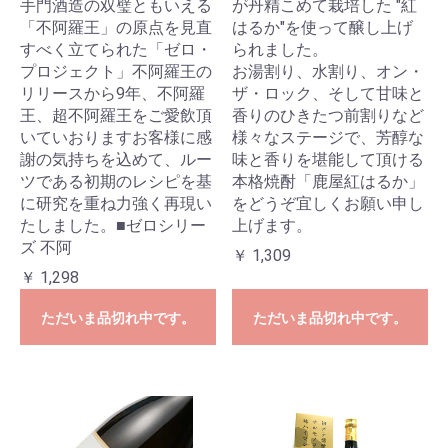
手門酒造の双璧ともいえる
が丹精こめて栽培した "紅
「不阿羅王」の原点を見直
はるか"を使って醸し上げ
すべく立てられた「ゼロ・
られました。
プロジェクト」不阿羅王の
お湯割り、水割り、オン・
リリースから9年、不阿羅
ザ・ロック、そして甘味と
王、超不阿羅王をご愛飲頂
香りのひきたつ前割りなど
いていおりますお客様に感
様々なステージで、芳醇な
謝の気持ちを込めて、ルー
味と香りを堪能して頂ける
ツである初期のレシピを基
本格焼酎「鹿屋紅はるか」
に研究を重ね力強く再現い
をどうぞ宜しくお願い申し
たしました。■ゼロシリー
上げます。
ズ 不阿
￥ 1,309
￥ 1,298
ただいま品切れ中です。
ただいま品切れ中です。