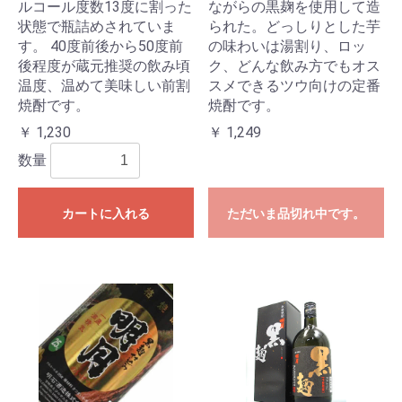
ルコール度数13度に割った
ながらの黒麹を使用して造
状態で瓶詰めされていま
られた。どっしりとした芋
す。 40度前後から50度前
の味わいは湯割り、ロッ
後程度が蔵元推奨の飲み頃
ク、どんな飲み方でもオス
温度、温めて美味しい前割
スメできるツウ向けの定番
焼酎です。
焼酎です。
￥ 1,230
￥ 1,249
数量
カートに入れる
ただいま品切れ中です。