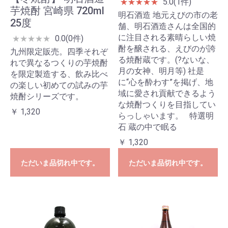
5.0(1件)
★
★
★
★
★
芋焼酎 宮崎県 720ml
明石酒造 地元えびの市の老
25度
舗、明石酒造さんは全国的
に注目される素晴らしい焼
0.0(0件)
★
★
★
★
★
酎を醸される、えびのが誇
九州限定販売。四季それぞ
る焼酎蔵です。(?ないな、
れで異なるつくりの芋焼酎
月の女神、明月等) 社是
を限定製造する、飲み比べ
に“心を酔わす”を掲げ、地
の楽しい初めての試みの芋
域に愛され貢献できるよう
焼酎シリーズです。
な焼酎つくりを目指してい
￥ 1,320
らっしゃいます。 特選明
石 蔵の中で眠る
￥ 1,320
ただいま品切れ中です。
ただいま品切れ中です。