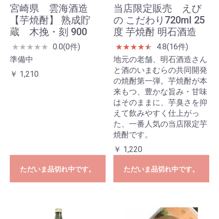
宮崎県 雲海酒造
当店限定販売 えび
【芋焼酎】 熟成貯
の こだわり720ml 25
蔵 木挽・刻 900
度 芋焼酎 明石酒造
0.0(0件)
4.8(16件)
★
★
★
★
★
★
★
★
★
★
★
準備中
地元の老舗、明石酒造さん
と酒のいまむらの共同開発
￥ 1,210
の焼酎第一弾。芋焼酎が本
来もつ、豊かな旨み・甘味
はそのままに、芋臭さを抑
えて飲みやすく仕上がっ
た、一番人気の当店限定芋
焼酎です。
￥ 1,220
ただいま品切れ中です。
ただいま品切れ中です。